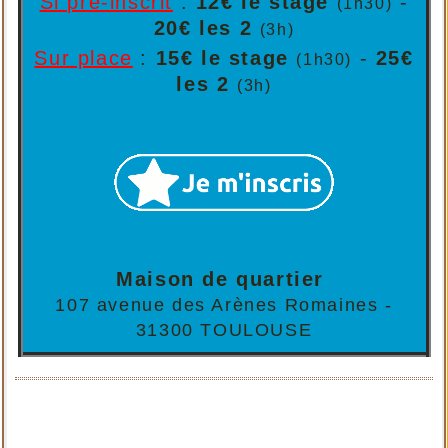
Si pré-inscrit
:
12€ le stage
-
(1h30)
20€ les 2
(3h)
Sur place
:
15€ le stage
-
25€
(1h30)
les 2
(3h)
Maison de quartier
107 avenue des Arènes Romaines -
31300 TOULOUSE