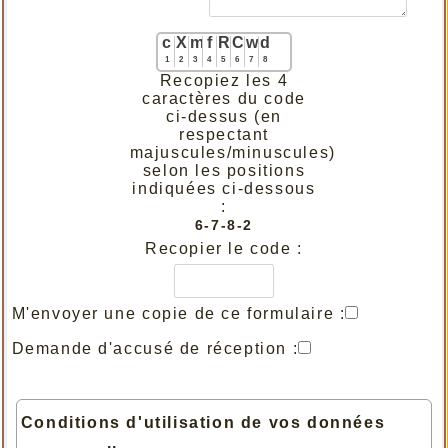
c
X
m
f
R
C
w
d
1
2
3
4
5
6
7
8
Recopiez les 4
caractères du code
ci-dessus (en
respectant
majuscules/minuscules)
selon les positions
indiquées ci-dessous
:
6-7-8-2
Recopier le code :
M'envoyer une copie de ce formulaire :
Demande d'accusé de réception :
Conditions d'utilisation de vos données